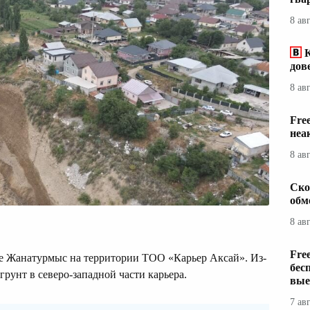
8 ав
дов
8 ав
Fre
неа
8 ав
Ско
обм
8 ав
Fre
е Жанатурмыс на территории ТОО «Карьер Аксай». Из-
бес
грунт в северо-западной части карьера.
вые
7 ав