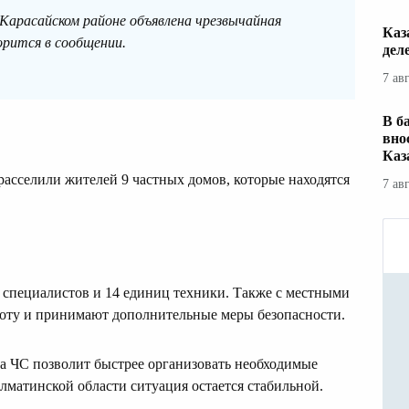
 Карасайском районе объявлена чрезвычайная
Каз
орится в сообщении.
дел
7 ав
В б
вно
Каз
асселили жителей 9 частных домов, которые находятся
7 ав
 специалистов и 14 единиц техники. Также с местными
оту и принимают дополнительные меры безопасности.
ма ЧС позволит быстрее организовать необходимые
лматинской области ситуация остается стабильной.