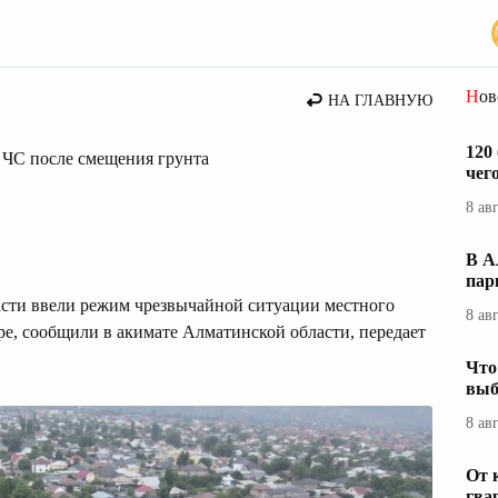
Но
НА ГЛАВНУЮ
120
 ЧС после смещения грунта
чег
8 ав
В А
пар
сти ввели режим чрезвычайной ситуации местного
8 ав
ре, сообщили в акимате Алматинской области, передает
Что
выб
8 ав
От 
гва