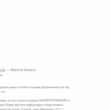
a.kz
— Новости бизнеса
ра.
кция данного сетевого издания предназначена для лиц,
 лет
ановке на учет сетевого издания №KZ00VPY00046589 от
ыдано Министерством информации и общественного
азахстан Адрес: Алматы, улица Макатаева 127/3, 1