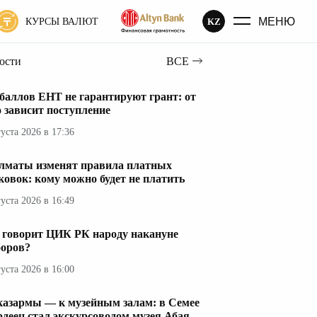
МЕНЮ
KZ
КУРСЫ ВАЛЮТ
вости
ВСЕ
 баллов ЕНТ не гарантируют грант: от
о зависит поступление
густа 2026 в 17:36
лматы изменят правила платных
ковок: кому можно будет не платить
густа 2026 в 16:49
 говорит ЦИК РК народу накануне
оров?
густа 2026 в 16:00
казармы — к музейным залам: в Семее
рдеец стал экскурсоводом музея Абая