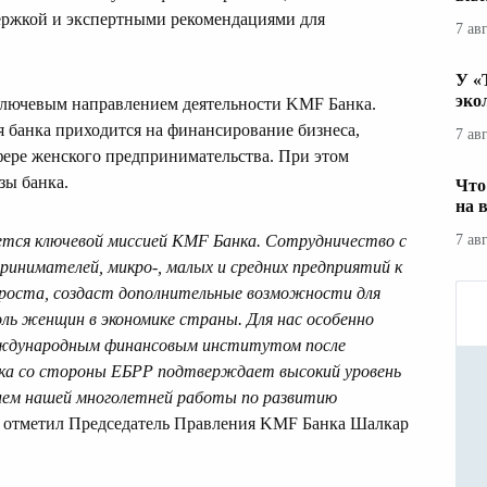
ержкой и экспертными рекомендациями для
7 ав
У «
эко
ключевым направлением деятельности KMF Банка.
 банка приходится на финансирование бизнеса,
7 ав
фере женского предпринимательства. При этом
зы банка.
Что
на 
7 ав
ется ключевой миссией KMF Банка.
С
отрудничество с
принимателей
,
микро-, малых и средних предприятий к
 роста, создаст дополнительные возможности для
оль женщин в экономике страны. Для нас особенно
международным финансовым институтом после
жка со стороны ЕБРР подтверждает высокий уровень
нием нашей многолетней работы по развитию
отметил Председатель Правления KMF Банка Шалкар