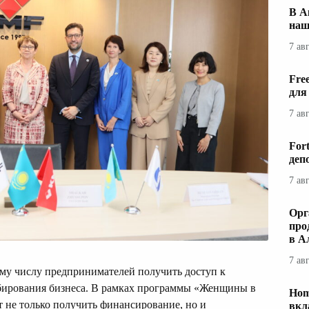
В А
наш
7 ав
Fre
для
7 ав
For
деп
7 ав
Орг
про
в А
7 ав
му числу предпринимателей получить доступ к
бирования бизнеса. В рамках программы «Женщины в
Hom
 не только получить финансирование, но и
вкл