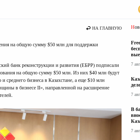
Но
НА ГЛАВНУЮ
Fre
ения на общую сумму $50 млн для поддержки
бес
вые
7 ав
кий банк реконструкции и развития (ЕБРР) подписали
ования на общую сумму $50 млн. Из них $40 млн будут
Каз
и среднего бизнеса в Казахстане, а еще $10 млн
дел
щины в бизнесе II», направленной на расширение
7 ав
телей.
В б
вно
Каз
7 ав