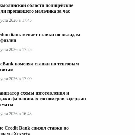
кмолинской области полицейские
ли пропавшего мальчика за час
густа 2026 в 17:45
edom банк меняет ставки по вкладам
 физлиц
густа 2026 в 17:25
teBank поменял ставки по тенговым
озитам
густа 2026 в 17:09
анизатор схемы изготовления и
дажи фальшивых госномеров задержан
лматы
густа 2026 в 16:43
e Credit Bank снизил ставки по
адам «Хоум+»