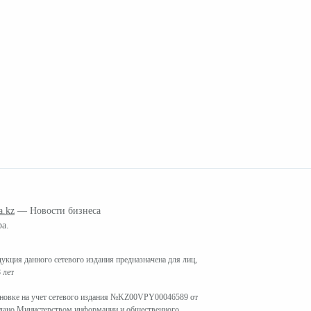
a.kz
— Новости бизнеса
ра.
кция данного сетевого издания предназначена для лиц,
 лет
ановке на учет сетевого издания №KZ00VPY00046589 от
ыдано Министерством информации и общественного