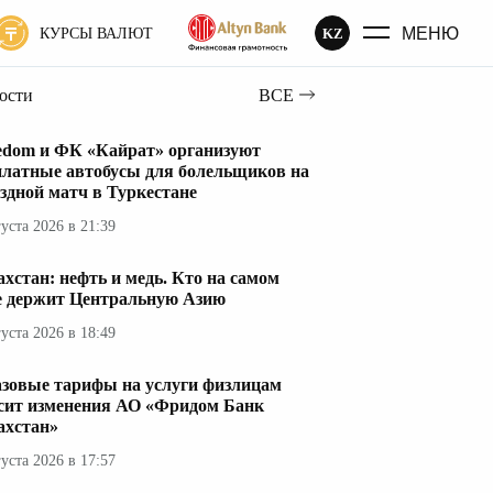
МЕНЮ
KZ
КУРСЫ ВАЛЮТ
вости
ВСЕ
edom и ФК «Кайрат» организуют
платные автобусы для болельщиков на
здной матч в Туркестане
густа 2026 в 21:39
ахстан: нефть и медь. Кто на самом
е держит Центральную Азию
густа 2026 в 18:49
азовые тарифы на услуги физлицам
сит изменения АО «Фридом Банк
ахстан»
густа 2026 в 17:57