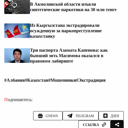
В Акмолинской области изъяли
синтетические наркотики на 30 млн тенге
Из Кыргызстана экстрадировали
осужденную за наркопреступление
казахстанку
Три паспорта Азамата Капенова: как
бывший зять Масимова оказался в
правовом лабиринте
#Албания
#Казахстан
#Мошенники
#Экстрадиция
Подпишитесь:
GNEWS
TELEGRAM
ДЗЕН
ССЫЛКА