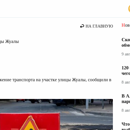
Но
НА ГЛАВНУЮ
Ско
ицы Жуалы
обм
9 ав
120
чег
жение транспорта на участке улицы Жуалы, сообщили в
8 ав
В А
пар
8 ав
Что
выб