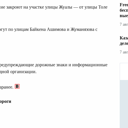
Fre
ние закроют на участке улицы Жуалы — от улицы Толе
бес
вые
7 ав
огут по улицам Байкена Ашимова и Жуманязова с
Каз
дел
7 ав
т предупреждающие дорожные знаки и информационные
ядной организации.
аранее.
ороги