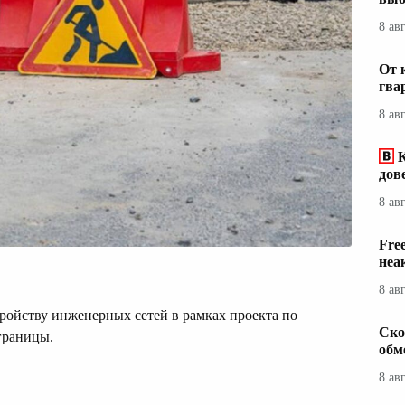
8 ав
От 
гва
8 ав
дов
8 ав
Fre
неа
8 ав
тройству инженерных сетей в рамках проекта по
Ско
границы.
обм
8 ав