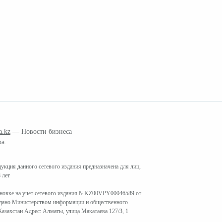
a.kz
— Новости бизнеса
ра.
кция данного сетевого издания предназначена для лиц,
 лет
ановке на учет сетевого издания №KZ00VPY00046589 от
ыдано Министерством информации и общественного
азахстан Адрес: Алматы, улица Макатаева 127/3, 1