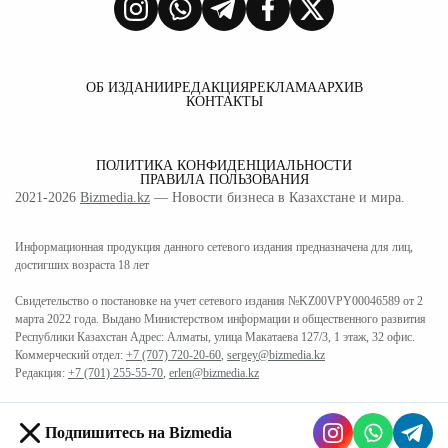
ОБ ИЗДАНИИ
РЕДАКЦИЯ
РЕКЛАМА
АРХИВ
КОНТАКТЫ
ПОЛИТИКА КОНФИДЕНЦИАЛЬНОСТИ
ПРАВИЛА ПОЛЬЗОВАНИЯ
2021-2026
Bizmedia.kz
— Новости бизнеса в Казахстане и мира.
Информационная продукция данного сетевого издания предназначена для лиц,
достигших возраста 18 лет
Свидетельство о постановке на учет сетевого издания №KZ00VPY00046589 от 2
марта 2022 года. Выдано Министерством информации и общественного развития
Республики Казахстан Адрес: Алматы, улица Макатаева 127/3, 1 этаж, 32 офис.
Коммерческий отдел:
+7 (707) 720-20-60
,
sergey@bizmedia.kz
Редакция:
+7 (701) 255-55-70
,
erlen@bizmedia.kz
Подпишитесь на Bizmedia