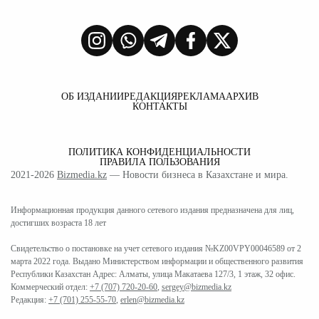
ОБ ИЗДАНИИ
РЕДАКЦИЯ
РЕКЛАМА
АРХИВ
КОНТАКТЫ
ПОЛИТИКА КОНФИДЕНЦИАЛЬНОСТИ
ПРАВИЛА ПОЛЬЗОВАНИЯ
2021-2026
Bizmedia.kz
— Новости бизнеса в Казахстане и мира.
Информационная продукция данного сетевого издания предназначена для лиц,
достигших возраста 18 лет
Свидетельство о постановке на учет сетевого издания №KZ00VPY00046589 от 2
марта 2022 года. Выдано Министерством информации и общественного развития
Республики Казахстан Адрес: Алматы, улица Макатаева 127/3, 1 этаж, 32 офис.
Коммерческий отдел:
+7 (707) 720-20-60
,
sergey@bizmedia.kz
Редакция:
+7 (701) 255-55-70
,
erlen@bizmedia.kz