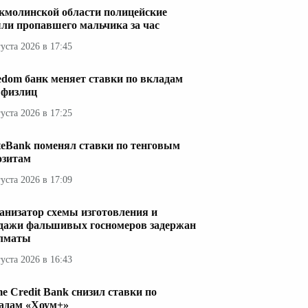
кмолинской области полицейские
ли пропавшего мальчика за час
густа 2026 в 17:45
edom банк меняет ставки по вкладам
 физлиц
густа 2026 в 17:25
teBank поменял ставки по тенговым
озитам
густа 2026 в 17:09
анизатор схемы изготовления и
дажи фальшивых госномеров задержан
лматы
густа 2026 в 16:43
e Credit Bank снизил ставки по
адам «Хоум+»