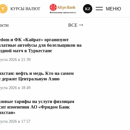
МЕНЮ
KZ
КУРСЫ ВАЛЮТ
вости
ВСЕ
edom и ФК «Кайрат» организуют
платные автобусы для болельщиков на
здной матч в Туркестане
густа 2026 в 21:39
ахстан: нефть и медь. Кто на самом
е держит Центральную Азию
густа 2026 в 18:49
азовые тарифы на услуги физлицам
сит изменения АО «Фридом Банк
ахстан»
густа 2026 в 17:57