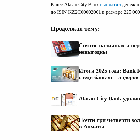
Ранее Alatau City Bank
выплатил
денежны
по ISIN KZ2С00002061 в размере 225 000 
Продолжая тему:
Снятие наличных и пере
невыгодны
Итоги 2025 года: Bank
среди банков – лидеро
Alatau City Bank удваи
Почти три четверти зол
в Алматы