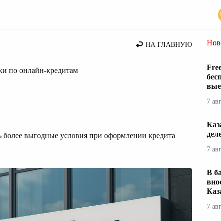
Но
НА ГЛАВНУЮ
Fre
вки по онлайн-кредитам
бес
вые
7 ав
Каз
дел
ть более выгодные условия при оформлении кредита
7 ав
В б
вно
Каз
7 ав