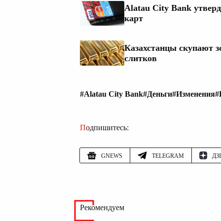
Alatau City Bank утве
карт
Казахстанцы скупают з
слитков
#Alatau City Bank
#Деньги
#Изменения
#
Подпишитесь:
GNEWS
TELEGRAM
ДЗ
Рекомендуем