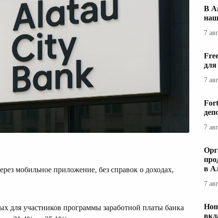
В А
наш
7 ав
Fre
для
7 ав
For
деп
7 ав
Орг
про
в А
рез мобильное приложение, без справок о доходах,
7 ав
Hom
вых для участников программы заработной платы банка
вкл