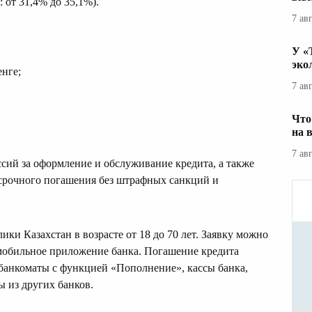
 от 31,4% до 35,1%).
7 ав
У «
эко
енге;
7 ав
Что
на 
7 ав
сий за оформление и обслуживание кредита, а также
срочного погашения без штрафных санкций и
ки Казахстан в возрасте от 18 до 70 лет. Заявку можно
з мобильное приложение банка. Погашение кредита
банкоматы с функцией «Пополнение», кассы банка,
 из других банков.