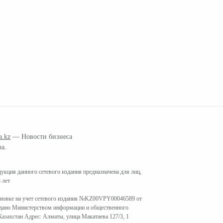
a.kz
— Новости бизнеса
ра.
кция данного сетевого издания предназначена для лиц,
 лет
ановке на учет сетевого издания №KZ00VPY00046589 от
ыдано Министерством информации и общественного
азахстан Адрес: Алматы, улица Макатаева 127/3, 1