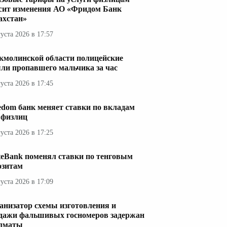
сит изменения АО «Фридом Банк
ахстан»
густа 2026 в 17:57
кмолинской области полицейские
ли пропавшего мальчика за час
густа 2026 в 17:45
edom банк меняет ставки по вкладам
 физлиц
густа 2026 в 17:25
teBank поменял ставки по тенговым
озитам
густа 2026 в 17:09
анизатор схемы изготовления и
дажи фальшивых госномеров задержан
лматы