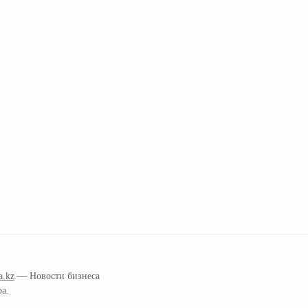
a.kz
— Новости бизнеса
ра.