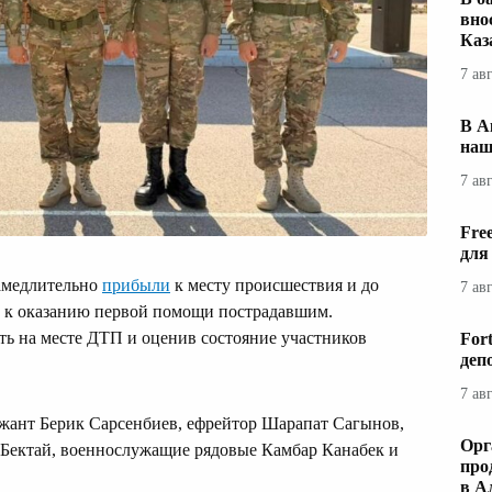
вно
Каз
7 ав
В А
наш
7 ав
Fre
для
замедлительно
прибыли
к месту происшествия и до
7 ав
 к оказанию первой помощи пострадавшим.
ь на месте ДТП и оценив состояние участников
For
деп
.
7 ав
жант Берик Сарсенбиев, ефрейтор Шарапат Сагынов,
Орг
Бектай, военнослужащие рядовые Камбар Канабек и
про
в А