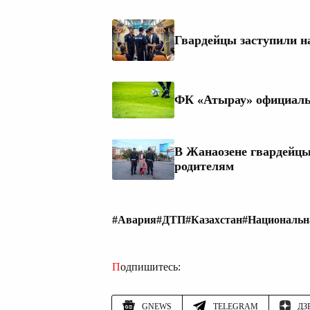
Гвардейцы заступили н
ФК «Атырау» официаль
В Жанаозене гвардейцы
родителям
#Авария
#ДТП
#Казахстан
#Национальн
Подпишитесь:
GNEWS
TELEGRAM
ДЗ