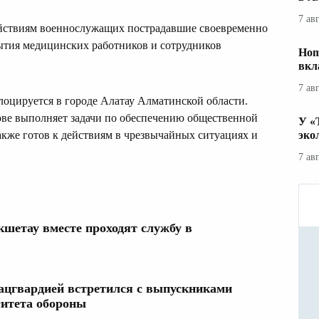
7 ав
йствиям военнослужащих пострадавшие своевременно
тия медицинских работников и сотрудников
Hom
вкл
7 ав
слоцируется в городе Алатау Алматинской области.
ове выполняет задачи по обеспечению общественной
У «
также готов к действиям в чрезвычайных ситуациях и
эко
7 ав
кшетау вместе проходят службу в
цгвардией встретился с выпускниками
итета обороны