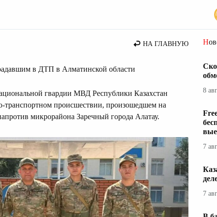
стана
Но
НА ГЛАВНУЮ
Ско
радавшим в ДТП в Алматинской области
обм
8 ав
ациональной гвардии МВД Республики Казахстан
о-транспортном происшествии, произошедшем на
Fre
напротив микрорайона Заречный города Алатау.
бес
вые
7 ав
Каз
дел
7 ав
В б