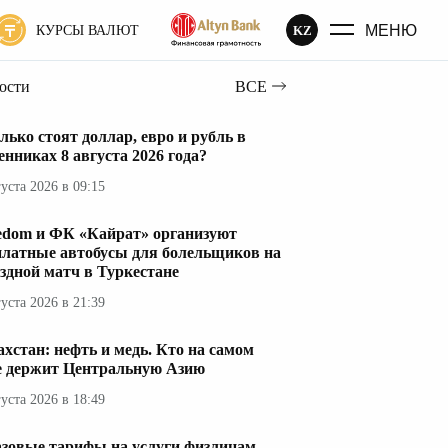
МЕНЮ
KZ
КУРСЫ ВАЛЮТ
вости
ВСЕ
лько стоят доллар, евро и рубль в
енниках 8 августа 2026 года?
густа 2026 в 09:15
edom и ФК «Кайрат» организуют
платные автобусы для болельщиков на
здной матч в Туркестане
густа 2026 в 21:39
ахстан: нефть и медь. Кто на самом
е держит Центральную Азию
густа 2026 в 18:49
азовые тарифы на услуги физлицам