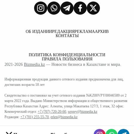
ОБ ИЗДАНИИ
РЕДАКЦИЯ
РЕКЛАМА
АРХИВ
КОНТАКТЫ
ПОЛИТИКА КОНФИДЕНЦИАЛЬНОСТИ
ПРАВИЛА ПОЛЬЗОВАНИЯ
2021-2026
Bizmedia.kz
— Новости бизнеса в Казахстане и мира.
Информационная продукция данного сетевого издания предназначена для лиц,
достигших возраста 18 лет
Свидетельство о постановке на учет сетевого издания №KZ00VPY00046589 от 2
марта 2022 года. Выдано Министерством информации и общественного развития
Республики Казахстан Адрес: Алматы, улица Макатаева 127/3, 1 этаж, 32 офис.
Коммерческий отдел:
+7 (707) 720-20-60
,
sergey@bizmedia.kz
Редакция:
+7 (701) 255-55-70
,
erlen@bizmedia.kz