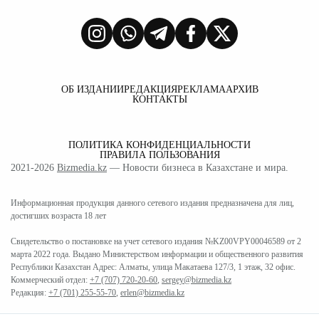
ОБ ИЗДАНИИ
РЕДАКЦИЯ
РЕКЛАМА
АРХИВ
КОНТАКТЫ
ПОЛИТИКА КОНФИДЕНЦИАЛЬНОСТИ
ПРАВИЛА ПОЛЬЗОВАНИЯ
2021-2026
Bizmedia.kz
— Новости бизнеса в Казахстане и мира.
Информационная продукция данного сетевого издания предназначена для лиц,
достигших возраста 18 лет
Свидетельство о постановке на учет сетевого издания №KZ00VPY00046589 от 2
марта 2022 года. Выдано Министерством информации и общественного развития
Республики Казахстан Адрес: Алматы, улица Макатаева 127/3, 1 этаж, 32 офис.
Коммерческий отдел:
+7 (707) 720-20-60
,
sergey@bizmedia.kz
Редакция:
+7 (701) 255-55-70
,
erlen@bizmedia.kz