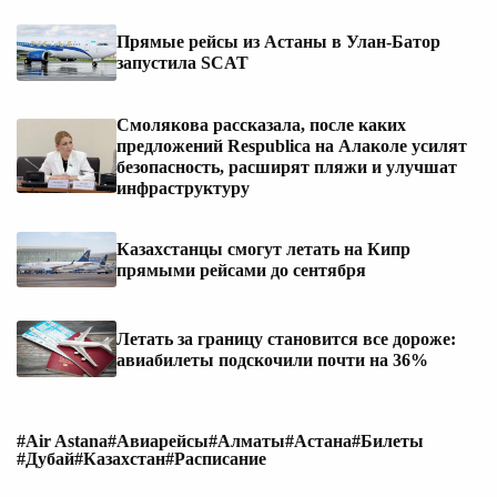
Прямые рейсы из Астаны в Улан-Батор
запустила SCAT
Смолякова рассказала, после каких
предложений Respublica на Алаколе усилят
безопасность, расширят пляжи и улучшат
инфраструктуру
Казахстанцы смогут летать на Кипр
прямыми рейсами до сентября
Летать за границу становится все дороже:
авиабилеты подскочили почти на 36%
#Air Astana
#Авиарейсы
#Алматы
#Астана
#Билеты
#Дубай
#Казахстан
#Расписание