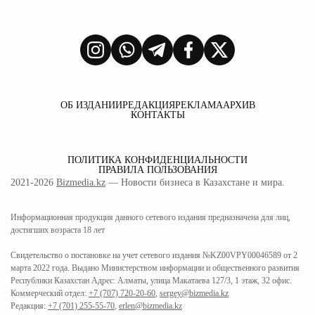
ОБ ИЗДАНИИ
РЕДАКЦИЯ
РЕКЛАМА
АРХИВ
КОНТАКТЫ
ПОЛИТИКА КОНФИДЕНЦИАЛЬНОСТИ
ПРАВИЛА ПОЛЬЗОВАНИЯ
2021-2026
Bizmedia.kz
— Новости бизнеса в Казахстане и мира.
Информационная продукция данного сетевого издания предназначена для лиц,
достигших возраста 18 лет
Свидетельство о постановке на учет сетевого издания №KZ00VPY00046589 от 2
марта 2022 года. Выдано Министерством информации и общественного развития
Республики Казахстан Адрес: Алматы, улица Макатаева 127/3, 1 этаж, 32 офис.
Коммерческий отдел:
+7 (707) 720-20-60
,
sergey@bizmedia.kz
Редакция:
+7 (701) 255-55-70
,
erlen@bizmedia.kz