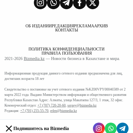
ОБ ИЗДАНИИ
РЕДАКЦИЯ
РЕКЛАМА
АРХИВ
КОНТАКТЫ
ПОЛИТИКА КОНФИДЕНЦИАЛЬНОСТИ
ПРАВИЛА ПОЛЬЗОВАНИЯ
2021-2026
Bizmedia.kz
— Новости бизнеса в Казахстане и мира.
Информационная продукция данного сетевого издания предназначена для лиц,
достигших возраста 18 лет
Свидетельство о постановке на учет сетевого издания №KZ00VPY00046589 от 2
марта 2022 года. Выдано Министерством информации и общественного развития
Республики Казахстан Адрес: Алматы, улица Макатаева 127/3, 1 этаж, 32 офис.
Коммерческий отдел:
+7 (707) 720-20-60
,
sergey@bizmedia.kz
Редакция:
+7 (701) 255-55-70
,
erlen@bizmedia.kz
Подпишитесь на Bizmedia