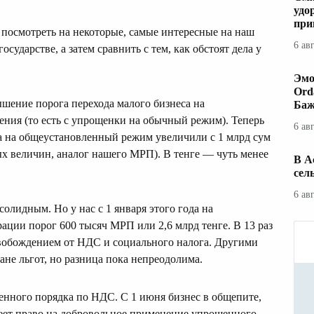
удо
при
посмотреть на некоторые, самые интересные на наш
6 ав
сударстве, а затем сравнить с тем, как обстоят дела у
Эмо
Ord
ышение порога перехода малого бизнеса на
Баж
ия (то есть с упрощенки на обычный режим). Теперь
6 ав
а на общеустановленный режим увеличили с 1 млрд сум
ных величин, аналог нашего МРП). В тенге — чуть менее
В А
сел
6 ав
 солидным. Но у нас с 1 января этого года на
ции порог 600 тысяч МРП или 2,6 млрд тенге. В 13 раз
освобождением от НДС и социального налога. Другими
ане льгот, но разница пока непреодолима.
нного порядка по НДС. С 1 июня бизнес в общепите,
меет право на добровольное применение упрощенного