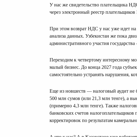
У нас же свидетельство плательщика НДС
через электронный реестр плательщиков
При этом возврат НДС у нас уже идет н
анализа данных. Узбекистан же пока дв
административного участия государства —
Переходим к четвертому интересному м
малый бизнес. До конца 2027 года субъе
самостоятельно устранять нарушения, ко
Еще из новшеств — налоговый аудит не б
500 млн сумов (или 21,3 млн тенге), а в
(примерно 4,3 млн тенге). Также налог
банковских счетов налогоплательщиков 
корректировок по результатам камеральн
А что у нас? А в Казахстане уже работа