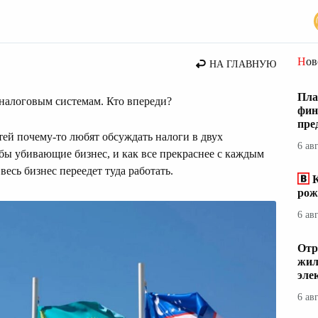
Но
НА ГЛАВНУЮ
Пла
 налоговым системам. Кто впереди?
фин
пре
тей почему-то любят обсуждать налоги в двух
6 ав
обы убивающие бизнес, и как все прекраснее с каждым
весь бизнес переедет туда работать.
К
рож
6 ав
Отр
жил
эле
6 ав