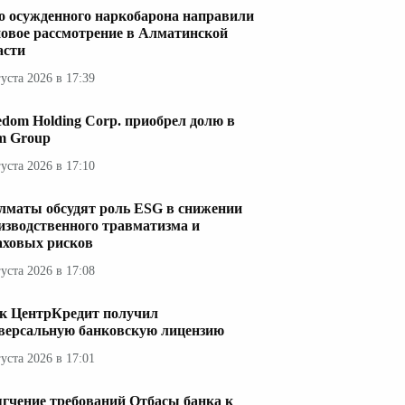
о осужденного наркобарона направили
новое рассмотрение в Алматинской
асти
густа 2026 в 17:39
edom Holding Corp. приобрел долю в
im Group
густа 2026 в 17:10
лматы обсудят роль ESG в снижении
изводственного травматизма и
аховых рисков
густа 2026 в 17:08
к ЦентрКредит получил
версальную банковскую лицензию
густа 2026 в 17:01
гчение требований Отбасы банка к