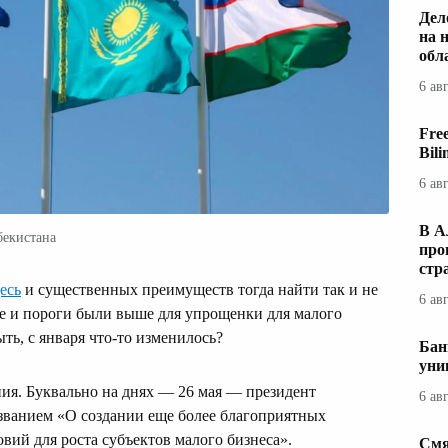
Дел
на 
обл
6 ав
Fre
Bil
6 ав
В А
бекистана
про
стр
есь
и существенных преимуществ тогда найти так и не
6 ав
не и пороги были выше для упрощенки для малого
ыть, с января что-то изменилось?
Бан
уни
ия. Буквально на днях — 26 мая — президент
6 ав
азванием «О создании еще более благоприятных
ий для роста субъектов малого бизнеса».
Смя