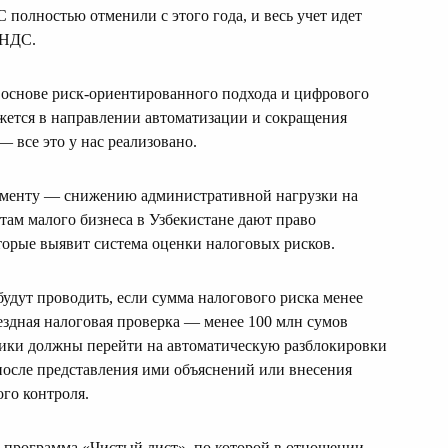
 полностью отменили с этого года, и весь учет идет
 НДС.
а основе риск-ориентированного подхода и цифрового
ижется в направлении автоматизации и сокращения
 все это у нас реализовано.
оменту — снижению административной нагрузки на
ктам малого бизнеса в Узбекистане дают право
торые выявит система оценки налоговых рисков.
удут проводить, если сумма налогового риска менее
ыездная налоговая проверка — менее 100 млн сумов
овики должны перейти на автоматическую разблокировки
после представления ими объяснений или внесения
ого контроля.
ет программа «Чистый лист», по которой в отношении