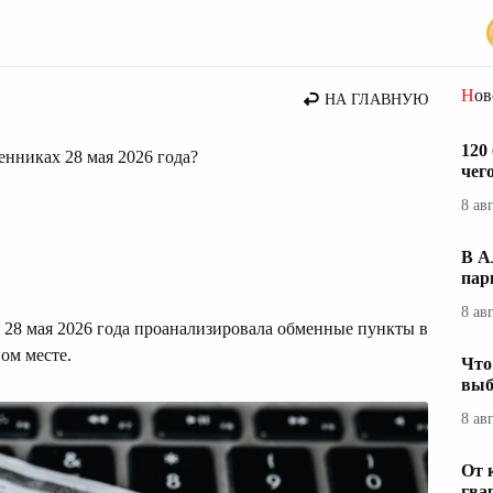
Но
НА ГЛАВНУЮ
120
менниках 28 мая 2026 года?
чег
8 ав
В А
пар
8 ав
 28 мая 2026 года проанализировала обменные пункты в
ом месте.
Что
выб
8 ав
От 
гва