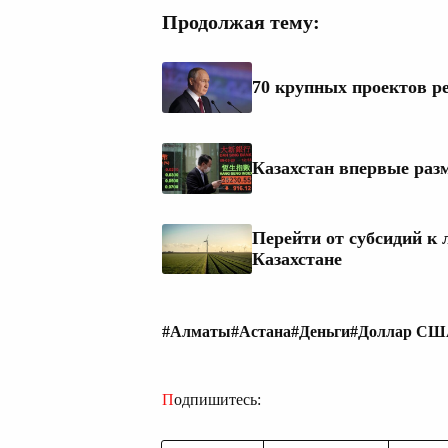
Продолжая тему:
70 крупных проектов р
Казахстан впервые раз
Перейти от субсидий к
Казахстане
#Алматы
#Астана
#Деньги
#Доллар С
Подпишитесь: