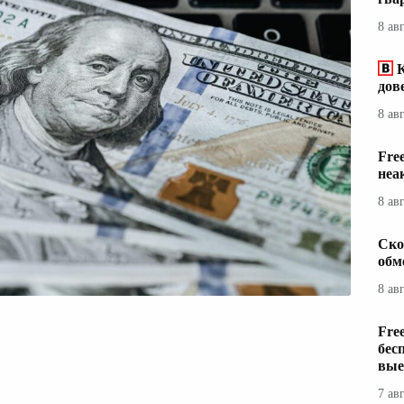
8 ав
дов
8 ав
Fre
неа
8 ав
Ско
обм
8 ав
Fre
бес
вые
7 ав