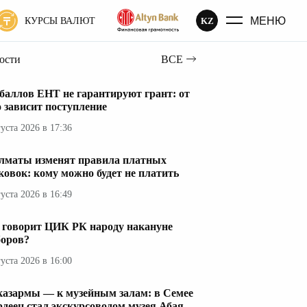
МЕНЮ
KZ
КУРСЫ ВАЛЮТ
вости
ВСЕ
 баллов ЕНТ не гарантируют грант: от
о зависит поступление
густа 2026 в 17:36
лматы изменят правила платных
ковок: кому можно будет не платить
густа 2026 в 16:49
 говорит ЦИК РК народу накануне
оров?
густа 2026 в 16:00
казармы — к музейным залам: в Семее
рдеец стал экскурсоводом музея Абая