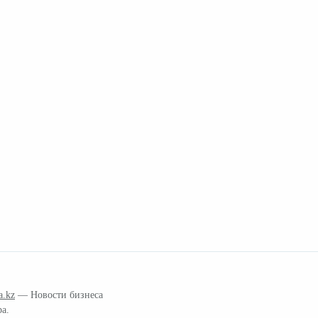
a.kz
— Новости бизнеса
ра.