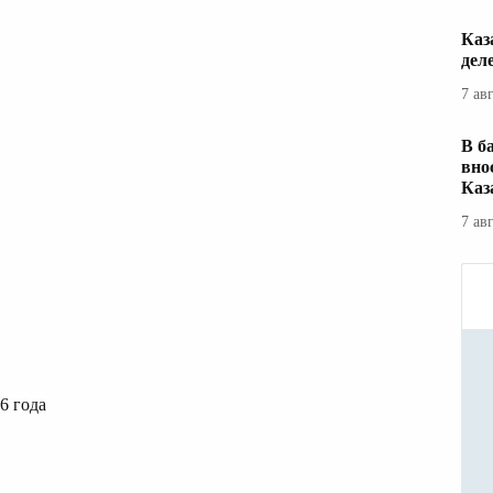
Каз
дел
7 ав
В б
вно
Каз
7 ав
6 года