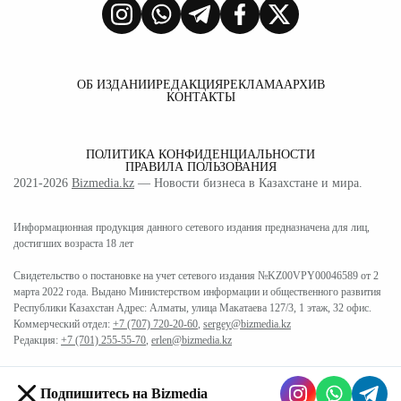
ОБ ИЗДАНИИ
РЕДАКЦИЯ
РЕКЛАМА
АРХИВ
КОНТАКТЫ
ПОЛИТИКА КОНФИДЕНЦИАЛЬНОСТИ
ПРАВИЛА ПОЛЬЗОВАНИЯ
2021-2026
Bizmedia.kz
— Новости бизнеса в Казахстане и мира.
Информационная продукция данного сетевого издания предназначена для лиц,
достигших возраста 18 лет
Свидетельство о постановке на учет сетевого издания №KZ00VPY00046589 от 2
марта 2022 года. Выдано Министерством информации и общественного развития
Республики Казахстан Адрес: Алматы, улица Макатаева 127/3, 1 этаж, 32 офис.
Коммерческий отдел:
+7 (707) 720-20-60
,
sergey@bizmedia.kz
Редакция:
+7 (701) 255-55-70
,
erlen@bizmedia.kz
Подпишитесь на Bizmedia