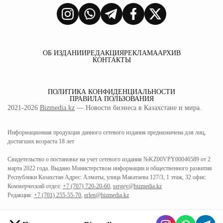
ОБ ИЗДАНИИ
РЕДАКЦИЯ
РЕКЛАМА
АРХИВ
КОНТАКТЫ
ПОЛИТИКА КОНФИДЕНЦИАЛЬНОСТИ
ПРАВИЛА ПОЛЬЗОВАНИЯ
2021-2026
Bizmedia.kz
— Новости бизнеса в Казахстане и мира.
Информационная продукция данного сетевого издания предназначена для лиц,
достигших возраста 18 лет
Свидетельство о постановке на учет сетевого издания №KZ00VPY00046589 от 2
марта 2022 года. Выдано Министерством информации и общественного развития
Республики Казахстан Адрес: Алматы, улица Макатаева 127/3, 1 этаж, 32 офис.
Коммерческий отдел:
+7 (707) 720-20-60
,
sergey@bizmedia.kz
Редакция:
+7 (701) 255-55-70
,
erlen@bizmedia.kz