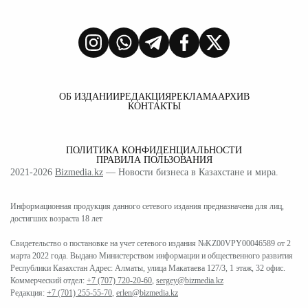
ОБ ИЗДАНИИ
РЕДАКЦИЯ
РЕКЛАМА
АРХИВ
КОНТАКТЫ
ПОЛИТИКА КОНФИДЕНЦИАЛЬНОСТИ
ПРАВИЛА ПОЛЬЗОВАНИЯ
2021-2026
Bizmedia.kz
— Новости бизнеса в Казахстане и мира.
Информационная продукция данного сетевого издания предназначена для лиц,
достигших возраста 18 лет
Свидетельство о постановке на учет сетевого издания №KZ00VPY00046589 от 2
марта 2022 года. Выдано Министерством информации и общественного развития
Республики Казахстан Адрес: Алматы, улица Макатаева 127/3, 1 этаж, 32 офис.
Коммерческий отдел:
+7 (707) 720-20-60
,
sergey@bizmedia.kz
Редакция:
+7 (701) 255-55-70
,
erlen@bizmedia.kz