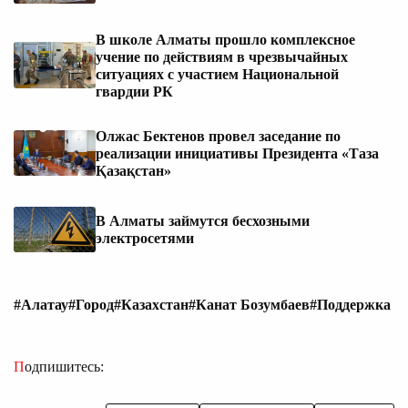
В школе Алматы прошло комплексное
учение по действиям в чрезвычайных
ситуациях с участием Национальной
гвардии РК
Олжас Бектенов провел заседание по
реализации инициативы Президента «Таза
Қазақстан»
В Алматы займутся бесхозными
электросетями
#Алатау
#Город
#Казахстан
#Канат Бозумбаев
#Поддержка
Подпишитесь: