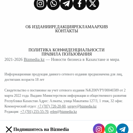
ОБ ИЗДАНИИ
РЕДАКЦИЯ
РЕКЛАМА
АРХИВ
КОНТАКТЫ
ПОЛИТИКА КОНФИДЕНЦИАЛЬНОСТИ
ПРАВИЛА ПОЛЬЗОВАНИЯ
2021-2026
Bizmedia.kz
— Новости бизнеса в Казахстане и мира.
Информационная продукция данного сетевого издания предназначена для лиц,
достигших возраста 18 лет
Свидетельство о постановке на учет сетевого издания №KZ00VPY00046589 от 2
марта 2022 года. Выдано Министерством информации и общественного развития
Республики Казахстан Адрес: Алматы, улица Макатаева 127/3, 1 этаж, 32 офис.
Коммерческий отдел:
+7 (707) 720-20-60
,
sergey@bizmedia.kz
Редакция:
+7 (701) 255-55-70
,
erlen@bizmedia.kz
Подпишитесь на Bizmedia