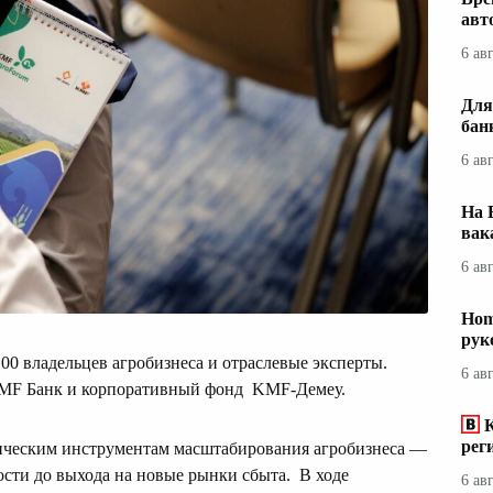
авт
6 ав
Для
бан
6 ав
На 
вак
6 ав
Hom
рук
0 владельцев агробизнеса и отраслевые эксперты.
6 ав
MF Банк и корпоративный фонд KMF-Демеу.
рег
ическим инструментам масштабирования агробизнеса —
сти до выхода на новые рынки сбыта. В ходе
6 ав