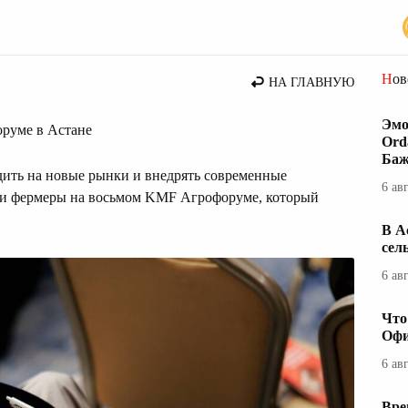
Но
НА ГЛАВНУЮ
Эмо
оруме в Астане
Ord
Баж
дить на новые рынки и внедрять современные
6 ав
или фермеры на восьмом KMF Агрофоруме, который
В А
сел
6 ав
Что
Офи
6 ав
Вре