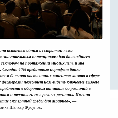
на остается одним из стратегически
ет
значительным потенциалом
для дальнейшего
 се
ктором на протяжении многих лет, и мы
. С
егодня 40% кредитного портфеля банка
и этом
большая
часть наших клиентов занята в сфере
 фермерами позволяет нам в
идеть ключевые вызовы
отребности в оборотном капитале до
различий в
икам и технологиям в разных регионах.
Именно
тие экспертной среды для аграриев
»,
—
Банка Шалкар Жусупов.