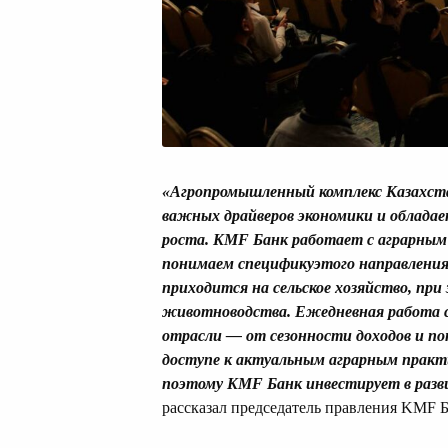
«Агропромышленный комплекс Казахста
важных
драйверов экономики и облада
роста. KMF Банк
работает с аграрным
понимаем
специфику
этого направления
приходится на сельское хозяйство, пр
животноводства.
Ежедневная работа с
отрасли —
от сезонности доходов и п
доступе к актуальным
аграрным
практ
поэтому KMF Банк инвестирует в разви
рассказал председатель правления KMF 