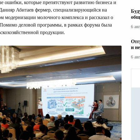
е ошибки, которые препятствуют развитию бизнеса и
 Данияр Абитаев фермер, специализирующийся на
Буд
общ
м модернизации молочного комплекса и рассказал о
 Помимо деловой программы, в рамках форума была
6 ав
ьскохозяйственной продукции.
Отг
и н
6 ав