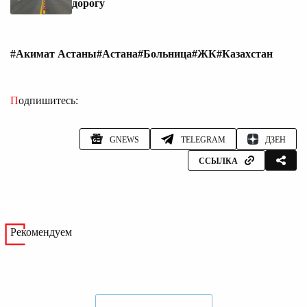
дорогу
#Акимат Астаны
#Астана
#Больница
#ЖК
#Казахстан
Подпишитесь:
GNEWS
TELEGRAM
ДЗЕН
ССЫЛКА
Рекомендуем