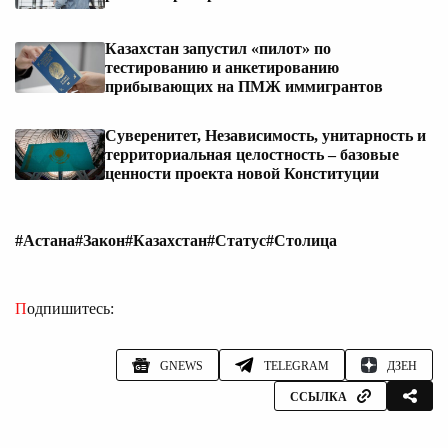
Казахстан запустил «пилот» по
тестированию и анкетированию
прибывающих на ПМЖ иммигрантов
Суверенитет, Независимость, унитарность и
территориальная целостность – базовые
ценности проекта новой Конституции
#Астана
#Закон
#Казахстан
#Статус
#Столица
Подпишитесь:
GNEWS
TELEGRAM
ДЗЕН
ССЫЛКА