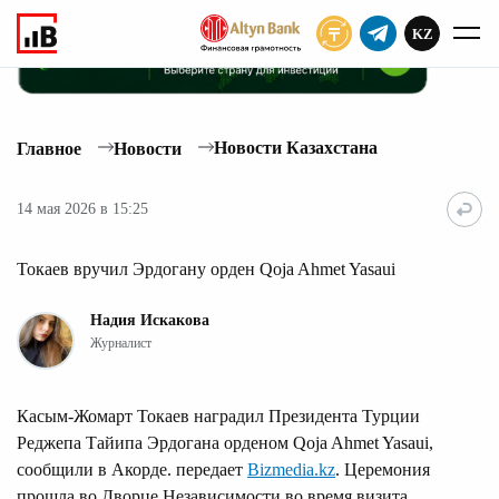
KZ
ПОДПИСАТЬ
Новости Казахстана
Главное
Новости
14 мая 2026 в 15:25
Токаев вручил Эрдогану орден Qoja Ahmet Yasaui
Надия Искакова
Журналист
Касым-Жомарт Токаев наградил Президента Турции
Реджепа Тайипа Эрдогана орденом Qoja Ahmet Yasaui,
сообщили в Акорде. передает
Bizmedia.kz
. Церемония
прошла во Дворце Независимости во время визита