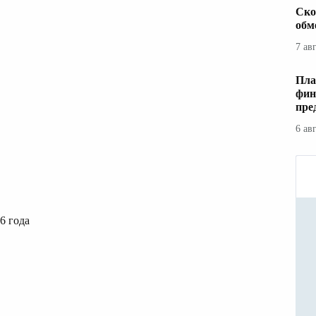
Ско
обм
7 ав
Пла
фин
пре
6 ав
6 года