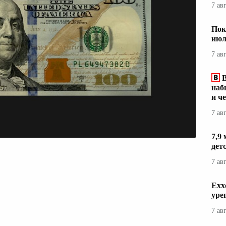
7 ав
Пок
июл
7 ав
наб
и ч
7 ав
7,9
дет
7 ав
Exx
уре
7 ав