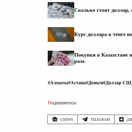
Сколько стоят доллар, 
Курс доллара к тенге н
Покупки в Казахстане 
раза
#Алматы
#Астана
#Деньги
#Доллар С
Подпишитесь:
GNEWS
TELEGRAM
ДЗ