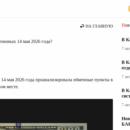
Но
НА ГЛАВНУЮ
В К
менниках 14 мая 2026 года?
7 ав
В К
отд
7 ав
 14 мая 2026 года проанализировала обменные пункты в
ом месте.
В К
сис
7 ав
Нов
БА