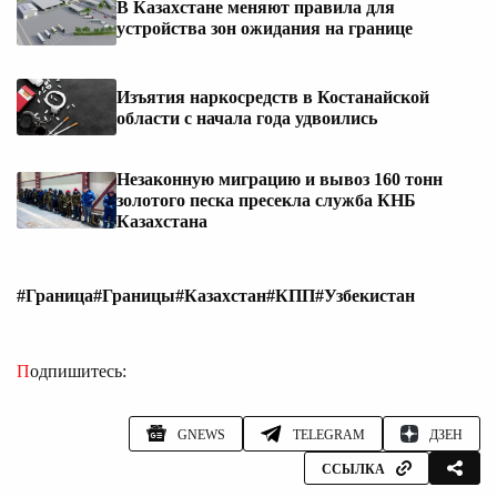
В Казахстане меняют правила для
устройства зон ожидания на границе
Изъятия наркосредств в Костанайской
области с начала года удвоились
Незаконную миграцию и вывоз 160 тонн
золотого песка пресекла служба КНБ
Казахстана
#Граница
#Границы
#Казахстан
#КПП
#Узбекистан
Подпишитесь:
GNEWS
TELEGRAM
ДЗЕН
ССЫЛКА