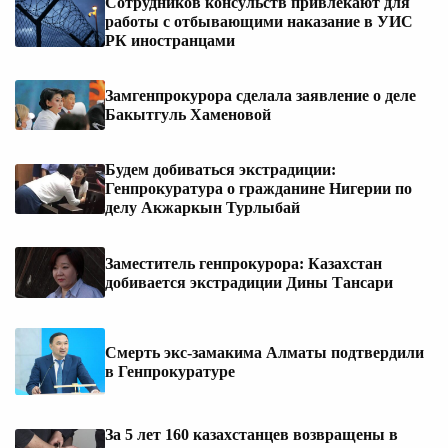
Сотрудников консульств привлекают для
работы с отбывающими наказание в УИС
РК иностранцами
Замгенпрокурора сделала заявление о деле
Бакытгуль Хаменовой
Будем добиваться экстрадиции:
Генпрокуратура о гражданине Нигерии по
делу Акжаркын Турлыбай
Заместитель генпрокурора: Казахстан
добивается экстрадиции Дины Тансари
Смерть экс-замакима Алматы подтвердили
в Генпрокуратуре
За 5 лет 160 казахстанцев возвращены в