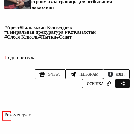
страну из-за границы для отбывания
наказания
#Арест
#Галымжан Койгелдиев
#Генеральная прокуратура РК
#Казахстан
#Олеся Кексель
#Пытки
#Сенат
Подпишитесь:
GNEWS
TELEGRAM
ДЗЕН
ССЫЛКА
Рекомендуем