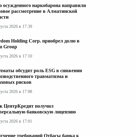
о осужденного наркобарона направили
новое рассмотрение в Алматинской
асти
густа 2026 в 17:39
edom Holding Corp. приобрел долю в
im Group
густа 2026 в 17:10
лматы обсудят роль ESG в снижении
изводственного травматизма и
аховых рисков
густа 2026 в 17:08
к ЦентрКредит получил
версальную банковскую лицензию
густа 2026 в 17:01
гчение требований Отбасы банка к