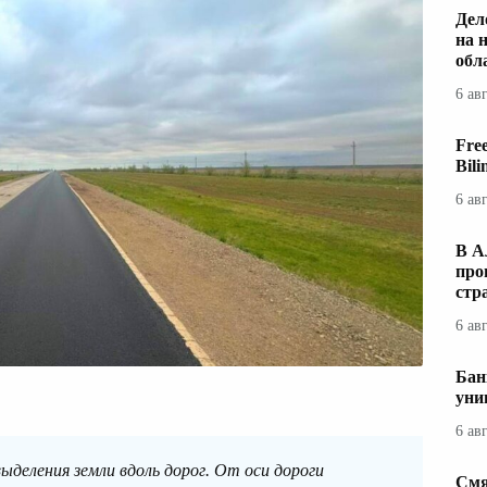
Дел
на 
обл
6 ав
Fre
Bil
6 ав
В А
про
стр
6 ав
Бан
уни
6 ав
ыделения земли вдоль дорог. От оси дороги
Смя