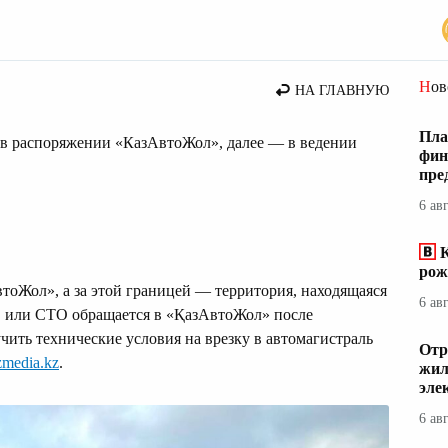
Но
НА ГЛАВНУЮ
Пла
я в распоряжении «КазАвтоЖол», далее — в ведении
фин
пре
6 ав
К
рож
тоЖол», а за этой границей — территория, находящаяся
6 ав
С или СТО обращается в «ҚазАвтоЖол» после
чить технические условия на врезку в автомагистраль
Отр
zmedia.kz
.
жил
эле
6 ав