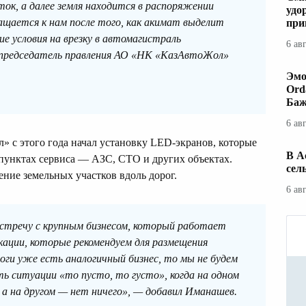
ок, а далее земля находится в распоряжении
удо
ащается к нам после того, как акимат выделит
при
е условия на врезку в автомагистраль
6 ав
ил председатель правления АО «НК «КазАвтоЖол»
Эмо
Ord
Баж
6 ав
 с этого года начал установку LED-экранов, которые
В А
унктах сервиса — АЗС, СТО и других объектах.
сел
ение земельных участков вдоль дорог.
6 ав
встречу с крупным бизнесом, который работает
кации, которые рекомендуем для размещения
роги уже есть аналогичный бизнес, то мы не будем
ь ситуации «то пусто, то густо», когда на одном
, а на другом — нет ничего», — добавил Иманашев.