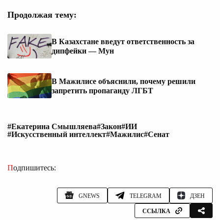
Продолжая тему:
В Казахстане введут ответственность за
дипфейки — Мун
В Мажилисе объяснили, почему решили
запретить пропаганду ЛГБТ
#Екатерина Смышляева
#Закон
#ИИ
#Искусственный интеллект
#Мажилис
#Сенат
Подпишитесь:
GNEWS
TELEGRAM
ДЗЕН
ССЫЛКА