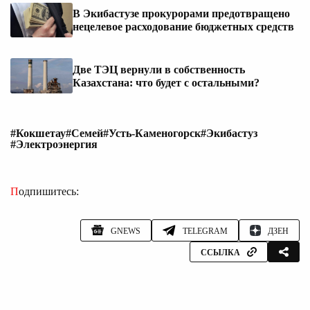
В Экибастузе прокурорами предотвращено
нецелевое расходование бюджетных средств
Две ТЭЦ вернули в собственность
Казахстана: что будет с остальными?
#Кокшетау
#Семей
#Усть-Каменогорск
#Экибастуз
#Электроэнергия
Подпишитесь:
GNEWS
TELEGRAM
ДЗЕН
ССЫЛКА