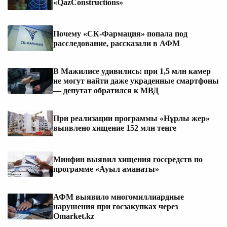
«QazConstructions»
Почему «СК-Фармация» попала под
расследование, рассказали в АФМ
В Мажилисе удивились: при 1,5 млн камер
не могут найти даже украденные смартфоны
— депутат обратился к МВД
При реализации программы «Нұрлы жер»
выявлено хищение 152 млн тенге
Минфин выявил хищения госсредств по
программе «Ауыл аманаты»
АФМ выявило многомиллиардные
нарушения при госзакупках через
Omarket.kz