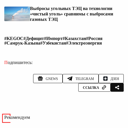
Выбросы угольных ТЭЦ на технологии
«чистый уголь» сравнимы с выбросами
газовых ТЭЦ
#KEGOC
#Дефицит
#Импорт
#Казахстан
#Россия
#Самрук-Казына
#Узбекистан
#Электроэнергия
Подпишитесь:
GNEWS
TELEGRAM
ДЗЕН
ССЫЛКА
Рекомендуем