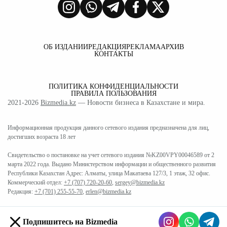
ОБ ИЗДАНИИ
РЕДАКЦИЯ
РЕКЛАМА
АРХИВ
КОНТАКТЫ
ПОЛИТИКА КОНФИДЕНЦИАЛЬНОСТИ
ПРАВИЛА ПОЛЬЗОВАНИЯ
2021-2026
Bizmedia.kz
— Новости бизнеса в Казахстане и мира.
Информационная продукция данного сетевого издания предназначена для лиц,
достигших возраста 18 лет
Свидетельство о постановке на учет сетевого издания №KZ00VPY00046589 от 2
марта 2022 года. Выдано Министерством информации и общественного развития
Республики Казахстан Адрес: Алматы, улица Макатаева 127/3, 1 этаж, 32 офис.
Коммерческий отдел:
+7 (707) 720-20-60
,
sergey@bizmedia.kz
Редакция:
+7 (701) 255-55-70
,
erlen@bizmedia.kz
Подпишитесь на Bizmedia