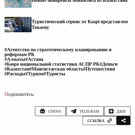
Новые авиарейсы появились из Казахстана
Туристический сервис от Kaspi представлен
Токаеву
#Агентство по стратегическому планированию и
реформам РК
#Алматы
#Астана
#Бюро национальной статистики АСПР РК
#Деньги
#Казахстан
#Мангистауская область
#Путешествия
#Расходы
#Туризм
#Туристы
Подпишитесь:
GNEWS
TELEGRAM
ДЗЕН
ССЫЛКА