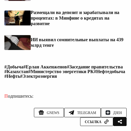
Размещали на депозит и зарабатывали на
процентах: в Минфине о кредитах на
развитие
ИИ выявил сомнительные выплаты на 439
млрд тенге
#Добыча
#Ерлан Аккенженов
#Заседание правительства
#Казахстан
#Министерство энергетики РК
#Нефтедобыча
#Нефть
#Электроэнергия
Подпишитесь:
GNEWS
TELEGRAM
ДЗЕН
ССЫЛКА