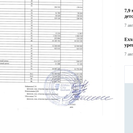
7,9
дет
7 ав
Exx
уре
7 ав