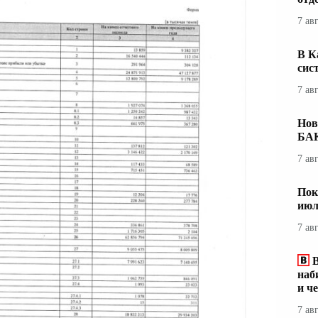
7 ав
В К
сис
7 ав
Нов
БА
7 ав
Пок
июл
7 ав
наб
и ч
7 ав