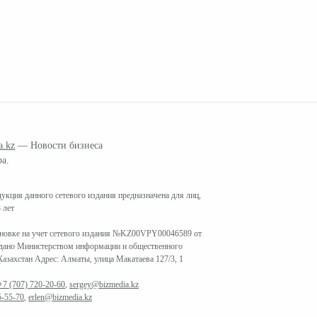
a.kz
— Новости бизнеса
ра.
кция данного сетевого издания предназначена для лиц,
 лет
ановке на учет сетевого издания №KZ00VPY00046589 от
ыдано Министерством информации и общественного
азахстан Адрес: Алматы, улица Макатаева 127/3, 1
+7 (707) 720-20-60
,
sergey@bizmedia.kz
5-55-70
,
erlen@bizmedia.kz