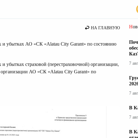
вости Казахстана
Но
НА ГЛАВНУЮ
Поч
х и убытках АО «СК «Alatau City Garant» по состоянию
обе
Каз
7 ав
х и убытках страховой (перестраховочной) организации,
 организации АО «СК «Alatau City Garant» по
Гру
202
7 ав
В К
7 ав
В К
отд