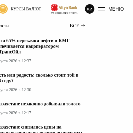
МЕНЮ
KZ
КУРСЫ ВАЛЮТ
вости
ВСЕ
ти 65% перекачки нефти в КМГ
спечивается нацоператором
ТрансОйл
густа 2026 в 12:37
сть или радость: сколько стоит той в
6 году?
густа 2026 в 12:30
азахстане незаконно добывали золото
густа 2026 в 12:17
азахстане снизились цены на
ельные социально значимые продукты