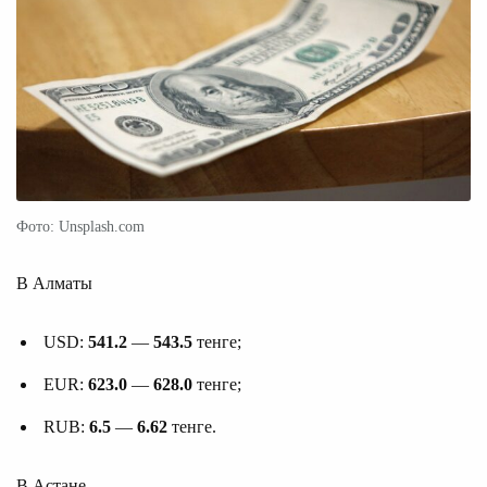
Фото: Unsplash.com
В Алматы
USD:
541.2
—
543.5
тенге;
EUR:
623.0
—
628.0
тенге;
RUB:
6.5
—
6.62
тенге.
В Астане