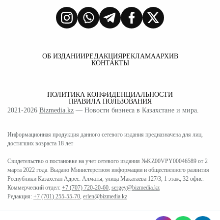
ОБ ИЗДАНИИ
РЕДАКЦИЯ
РЕКЛАМА
АРХИВ
КОНТАКТЫ
ПОЛИТИКА КОНФИДЕНЦИАЛЬНОСТИ
ПРАВИЛА ПОЛЬЗОВАНИЯ
2021-2026
Bizmedia.kz
— Новости бизнеса в Казахстане и мира.
Информационная продукция данного сетевого издания предназначена для лиц,
достигших возраста 18 лет
Свидетельство о постановке на учет сетевого издания №KZ00VPY00046589 от 2
марта 2022 года. Выдано Министерством информации и общественного развития
Республики Казахстан Адрес: Алматы, улица Макатаева 127/3, 1 этаж, 32 офис.
Коммерческий отдел:
+7 (707) 720-20-60
,
sergey@bizmedia.kz
Редакция:
+7 (701) 255-55-70
,
erlen@bizmedia.kz