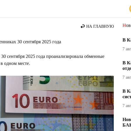
Но
НА ГЛАВНУЮ
В К
менниках 30 сентября 2025 года
7 ав
 30 сентября 2025 года проанализировала обменные
В К
 в одном месте.
отд
7 ав
В К
сис
7 ав
Нов
БА