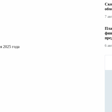
Ско
обм
7 ав
Пла
фин
пре
6 ав
я 2025 года