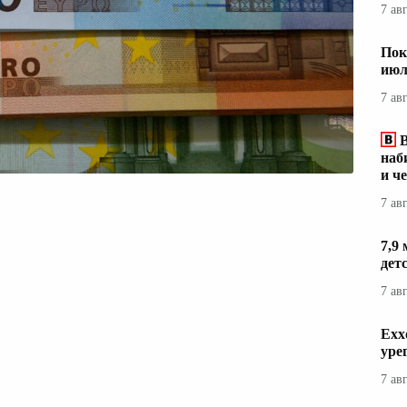
7 ав
Пок
июл
7 ав
наб
и ч
7 ав
7,9
дет
7 ав
Exx
уре
7 ав