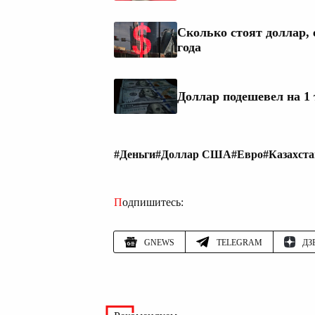
Сколько стоят доллар, 
года
Доллар подешевел на 1 
#Деньги
#Доллар США
#Евро
#Казахста
Подпишитесь:
GNEWS
TELEGRAM
ДЗ