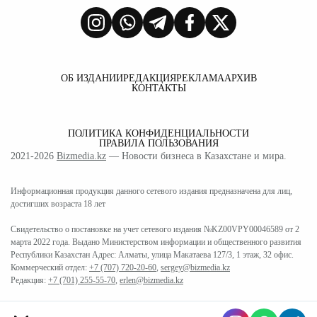
ОБ ИЗДАНИИ
РЕДАКЦИЯ
РЕКЛАМА
АРХИВ
КОНТАКТЫ
ПОЛИТИКА КОНФИДЕНЦИАЛЬНОСТИ
ПРАВИЛА ПОЛЬЗОВАНИЯ
2021-2026
Bizmedia.kz
— Новости бизнеса в Казахстане и мира.
Информационная продукция данного сетевого издания предназначена для лиц,
достигших возраста 18 лет
Свидетельство о постановке на учет сетевого издания №KZ00VPY00046589 от 2
марта 2022 года. Выдано Министерством информации и общественного развития
Республики Казахстан Адрес: Алматы, улица Макатаева 127/3, 1 этаж, 32 офис.
Коммерческий отдел:
+7 (707) 720-20-60
,
sergey@bizmedia.kz
Редакция:
+7 (701) 255-55-70
,
erlen@bizmedia.kz