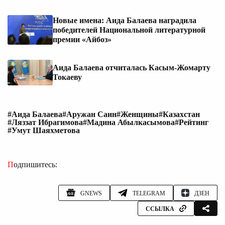
Новые имена: Аида Балаева наградила
победителей Национальной литературной
премии «Айбоз»
Аида Балаева отчиталась Касым-Жомарту
Токаеву
#Аида Балаева
#Аружан Саин
#Женщины
#Казахстан
#Ляззат Ибрагимова
#Мадина Абылкасымова
#Рейтинг
#Умут Шаяхметова
Подпишитесь:
GNEWS
TELEGRAM
ДЗЕН
ССЫЛКА