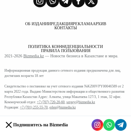
ОБ ИЗДАНИИ
РЕДАКЦИЯ
РЕКЛАМА
АРХИВ
КОНТАКТЫ
ПОЛИТИКА КОНФИДЕНЦИАЛЬНОСТИ
ПРАВИЛА ПОЛЬЗОВАНИЯ
2021-2026
Bizmedia.kz
— Новости бизнеса в Казахстане и мира.
Информационная продукция данного сетевого издания предназначена для лиц,
достигших возраста 18 лет
Свидетельство о постановке на учет сетевого издания №KZ00VPY00046589 от 2
марта 2022 года. Выдано Министерством информации и общественного развития
Республики Казахстан Адрес: Алматы, улица Макатаева 127/3, 1 этаж, 32 офис.
Коммерческий отдел:
+7 (707) 720-20-60
,
sergey@bizmedia.kz
Редакция:
+7 (701) 255-55-70
,
erlen@bizmedia.kz
Подпишитесь на Bizmedia