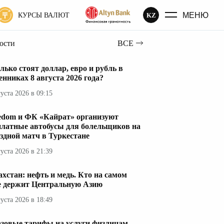
МЕНЮ
KZ
КУРСЫ ВАЛЮТ
вости
ВСЕ
лько стоят доллар, евро и рубль в
енниках 8 августа 2026 года?
густа 2026 в 09:15
edom и ФК «Кайрат» организуют
платные автобусы для болельщиков на
здной матч в Туркестане
густа 2026 в 21:39
ахстан: нефть и медь. Кто на самом
е держит Центральную Азию
густа 2026 в 18:49
азовые тарифы на услуги физлицам