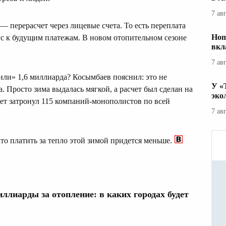
7 ав
— перерасчет через лицевые счета. То есть переплата
Hom
ус к будущим платежам. В новом отопительном сезоне
вкл
7 ав
или» 1,6 миллиарда? Косымбаев пояснил: это не
У «
. Просто зима выдалась мягкой, а расчет был сделан на
эко
чет затронул 115 компаний-монополистов по всей
7 ав
ато платить за тепло этой зимой придется меньше.
ллиарды за отопление: в каких городах будет