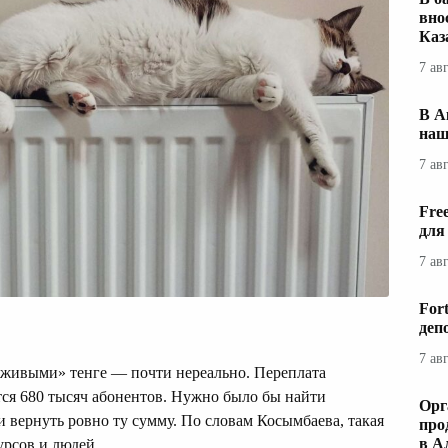
вно
Каз
7 ав
В А
наш
7 ав
Fre
для
7 ав
For
деп
7 ав
 «живыми» тенге — почти нереально. Переплата
ется 680 тысяч абонентов. Нужно было бы найти
Орг
и вернуть ровно ту сумму. По словам Косымбаева, такая
про
в А
урсов и людей.