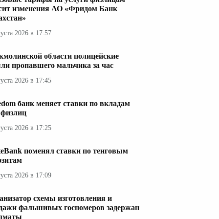
сит изменения АО «Фридом Банк
ахстан»
густа 2026 в 17:57
кмолинской области полицейские
ли пропавшего мальчика за час
густа 2026 в 17:45
edom банк меняет ставки по вкладам
 физлиц
густа 2026 в 17:25
teBank поменял ставки по тенговым
озитам
густа 2026 в 17:09
анизатор схемы изготовления и
дажи фальшивых госномеров задержан
лматы