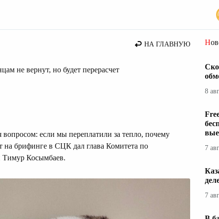
Но
НА ГЛАВНУЮ
Ско
нцам не вернут, но будет перерасчет
обм
8 ав
Fre
бес
вые
 вопросом: если мы переплатили за тепло, почему
т на брифинге в СЦК дал глава Комитета по
7 ав
 Тимур Косымбаев.
Каз
дел
7 ав
В б