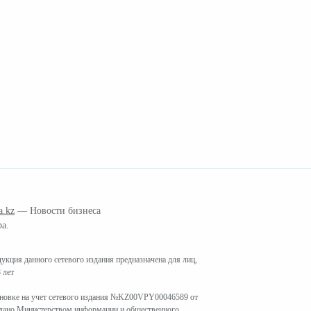
a.kz
— Новости бизнеса
ра.
кция данного сетевого издания предназначена для лиц,
 лет
ановке на учет сетевого издания №KZ00VPY00046589 от
ыдано Министерством информации и общественного