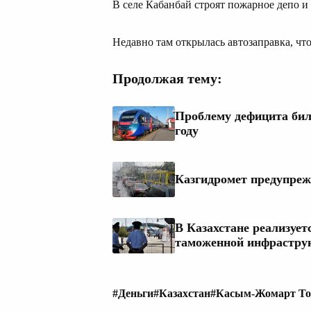
В селе Кабанбай строят пожарное депо и
Недавно там открылась автозаправка, чт
Продолжая тему:
Проблему дефицита бил
году
Казгидромет предупреж
В Казахстане реализуе
таможенной инфрастру
#Деньги
#Казахстан
#Касым-Жомарт То