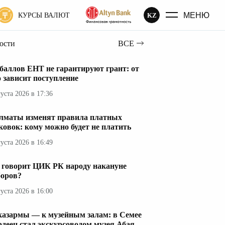
МЕНЮ
KZ
КУРСЫ ВАЛЮТ
вости
ВСЕ
 баллов ЕНТ не гарантируют грант: от
о зависит поступление
густа 2026 в 17:36
лматы изменят правила платных
ковок: кому можно будет не платить
густа 2026 в 16:49
 говорит ЦИК РК народу накануне
оров?
густа 2026 в 16:00
казармы — к музейным залам: в Семее
рдеец стал экскурсоводом музея Абая