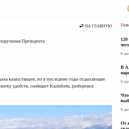
стана
Но
НА ГЛАВНУЮ
120
 поручения Президента
чег
8 ав
В А
пар
ыха казахстанцев, но в последние годы отдыхающие
8 ав
хватку удобств, сообщает Kazinform, разберемся
Что
выб
8 ав
От 
гва