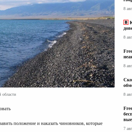
8 ав
дов
8 ав
Fre
неа
8 ав
Ско
обм
й области
8 ав
Fre
овать
бес
вые
равить положение и наказать чиновников, которые
7 ав