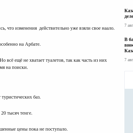
Каз
дел
7 ав
сь, что изменения действительно уже взяли свое наало.
В б
особенно на Арбате.
вно
Каз
 всё ещё не хватает туалетов, так как часть из них
7 ав
мя на поиски.
т туристических баз.
20 тысяч тенге.
ышенные цены пока не поступало.