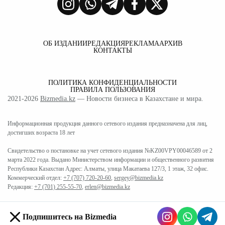
ОБ ИЗДАНИИ
РЕДАКЦИЯ
РЕКЛАМА
АРХИВ
КОНТАКТЫ
ПОЛИТИКА КОНФИДЕНЦИАЛЬНОСТИ
ПРАВИЛА ПОЛЬЗОВАНИЯ
2021-2026
Bizmedia.kz
— Новости бизнеса в Казахстане и мира.
Информационная продукция данного сетевого издания предназначена для лиц,
достигших возраста 18 лет
Свидетельство о постановке на учет сетевого издания №KZ00VPY00046589 от 2
марта 2022 года. Выдано Министерством информации и общественного развития
Республики Казахстан Адрес: Алматы, улица Макатаева 127/3, 1 этаж, 32 офис.
Коммерческий отдел:
+7 (707) 720-20-60
,
sergey@bizmedia.kz
Редакция:
+7 (701) 255-55-70
,
erlen@bizmedia.kz
Подпишитесь на Bizmedia