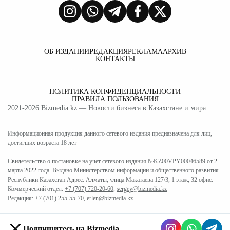
ОБ ИЗДАНИИ
РЕДАКЦИЯ
РЕКЛАМА
АРХИВ
КОНТАКТЫ
ПОЛИТИКА КОНФИДЕНЦИАЛЬНОСТИ
ПРАВИЛА ПОЛЬЗОВАНИЯ
2021-2026
Bizmedia.kz
— Новости бизнеса в Казахстане и мира.
Информационная продукция данного сетевого издания предназначена для лиц,
достигших возраста 18 лет
Свидетельство о постановке на учет сетевого издания №KZ00VPY00046589 от 2
марта 2022 года. Выдано Министерством информации и общественного развития
Республики Казахстан Адрес: Алматы, улица Макатаева 127/3, 1 этаж, 32 офис.
Коммерческий отдел:
+7 (707) 720-20-60
,
sergey@bizmedia.kz
Редакция:
+7 (701) 255-55-70
,
erlen@bizmedia.kz
Подпишитесь на Bizmedia