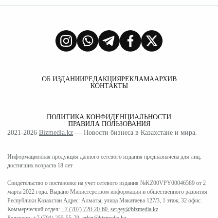
ОБ ИЗДАНИИ
РЕДАКЦИЯ
РЕКЛАМА
АРХИВ
КОНТАКТЫ
ПОЛИТИКА КОНФИДЕНЦИАЛЬНОСТИ
ПРАВИЛА ПОЛЬЗОВАНИЯ
2021-2026
Bizmedia.kz
— Новости бизнеса в Казахстане и мира.
Информационная продукция данного сетевого издания предназначена для лиц,
достигших возраста 18 лет
Свидетельство о постановке на учет сетевого издания №KZ00VPY00046589 от 2
марта 2022 года. Выдано Министерством информации и общественного развития
Республики Казахстан Адрес: Алматы, улица Макатаева 127/3, 1 этаж, 32 офис.
Коммерческий отдел:
+7 (707) 720-20-60
,
sergey@bizmedia.kz