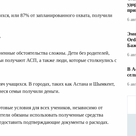
удо
при
ихся, или 87% от запланированного охвата, получили
6 ав
Эмо
у
Ord
Баж
ненные обстоятельства сложны. Дети без родителей,
6 ав
мьи получают АСП, а также люди, которые столкнулись с
В А
сел
сяч учащихся. В городах, таких как Астана и Шымкент,
6 ав
иеся семьи получили деньги.
ртовые условия для всех учеников, независимо от
ители обязаны использовать полученные средства
едоставить подтверждающие документы о расходах.