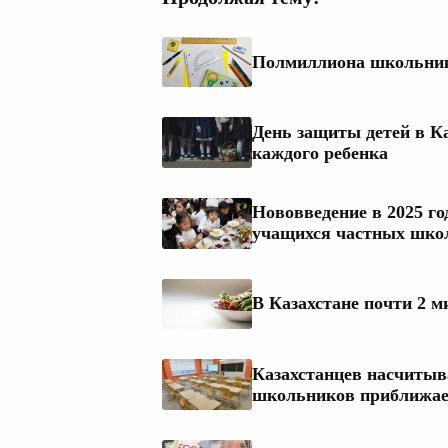
Полмиллиона школьнико
День защиты детей в Ка
каждого ребенка
Нововведение в 2025 го
учащихся частных шко
В Казахстане почти 2 
Казахстанцев насчитыва
школьников приближае