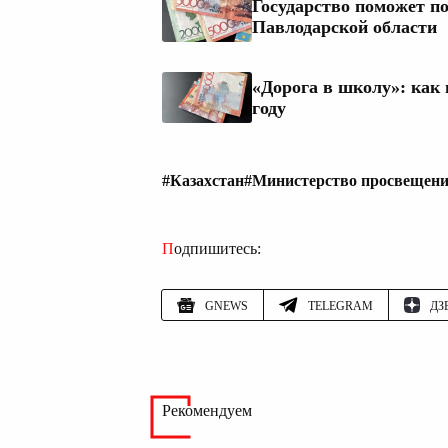
Государство поможет по
Павлодарской области
«Дорога в школу»: как
году
#Казахстан
#Министерство просвещен
Подпишитесь:
GNEWS
TELEGRAM
ДЗ
Рекомендуем