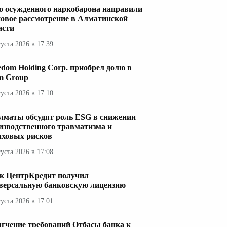
о осужденного наркобарона направили
новое рассмотрение в Алматинской
асти
густа 2026 в 17:39
edom Holding Corp. приобрел долю в
im Group
густа 2026 в 17:10
лматы обсудят роль ESG в снижении
изводственного травматизма и
аховых рисков
густа 2026 в 17:08
к ЦентрКредит получил
версальную банковскую лицензию
густа 2026 в 17:01
гчение требований Отбасы банка к