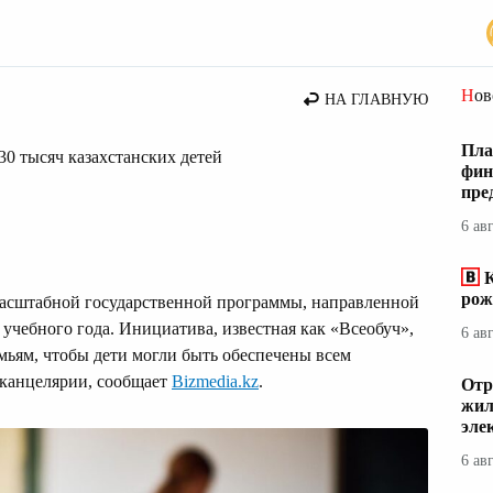
ние
Но
НА ГЛАВНУЮ
Пла
0 тысяч казахстанских детей
фин
пре
6 ав
К
рож
масштабной государственной программы, направленной
учебного года. Инициатива, известная как «Всеобуч»,
6 ав
ьям, чтобы дети могли быть обеспечены всем
канцелярии, сообщает
Bizmedia.kz
.
Отр
жил
эле
6 ав