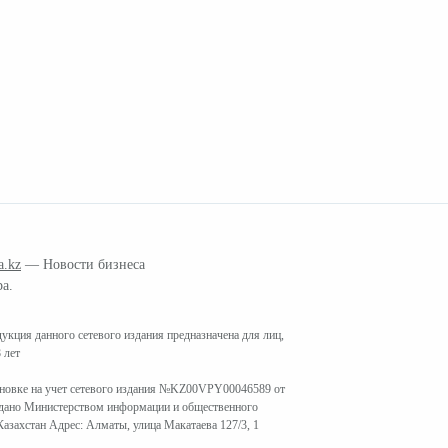
a.kz
— Новости бизнеса
ра.
кция данного сетевого издания предназначена для лиц,
 лет
ановке на учет сетевого издания №KZ00VPY00046589 от
ыдано Министерством информации и общественного
азахстан Адрес: Алматы, улица Макатаева 127/3, 1