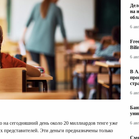
Дел
на 
обл
6 ав
Fre
Bil
6 ав
В А
про
стр
6 ав
Бан
уни
о на сегодняшний день около 20 миллиардов тенге уже
6 ав
ых представителей. Эти деньги предназначены только
Смя