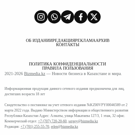
ОБ ИЗДАНИИ
РЕДАКЦИЯ
РЕКЛАМА
АРХИВ
КОНТАКТЫ
ПОЛИТИКА КОНФИДЕНЦИАЛЬНОСТИ
ПРАВИЛА ПОЛЬЗОВАНИЯ
2021-2026
Bizmedia.kz
— Новости бизнеса в Казахстане и мира.
Информационная продукция данного сетевого издания предназначена для лиц,
достигших возраста 18 лет
Свидетельство о постановке на учет сетевого издания №KZ00VPY00046589 от 2
марта 2022 года. Выдано Министерством информации и общественного развития
Республики Казахстан Адрес: Алматы, улица Макатаева 127/3, 1 этаж, 32 офис.
Коммерческий отдел:
+7 (707) 720-20-60
,
sergey@bizmedia.kz
Редакция:
+7 (701) 255-55-70
,
erlen@bizmedia.kz