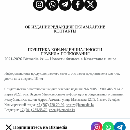
ОБ ИЗДАНИИ
РЕДАКЦИЯ
РЕКЛАМА
АРХИВ
КОНТАКТЫ
ПОЛИТИКА КОНФИДЕНЦИАЛЬНОСТИ
ПРАВИЛА ПОЛЬЗОВАНИЯ
2021-2026
Bizmedia.kz
— Новости бизнеса в Казахстане и мира.
Информационная продукция данного сетевого издания предназначена для лиц,
достигших возраста 18 лет
Свидетельство о постановке на учет сетевого издания №KZ00VPY00046589 от 2
марта 2022 года. Выдано Министерством информации и общественного развития
Республики Казахстан Адрес: Алматы, улица Макатаева 127/3, 1 этаж, 32 офис.
Коммерческий отдел:
+7 (707) 720-20-60
,
sergey@bizmedia.kz
Редакция:
+7 (701) 255-55-70
,
erlen@bizmedia.kz
Подпишитесь на Bizmedia