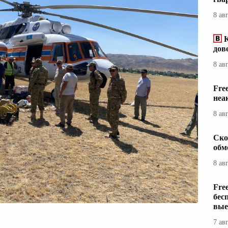
8 ав
дов
8 ав
Fre
неа
8 ав
Ско
обм
8 ав
Fre
бес
вые
7 ав