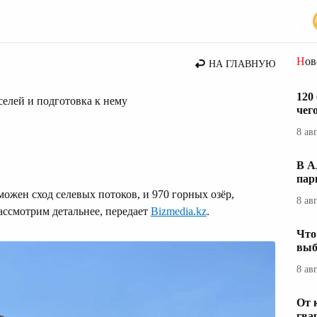
стана
Но
НА ГЛАВНУЮ
120
селей и подготовка к нему
чег
8 ав
В А
пар
зможен сход селевых потоков, и 970 горных озёр,
8 ав
рассмотрим детальнее, передает
Bizmedia.kz
.
Что
выб
8 ав
От 
гва