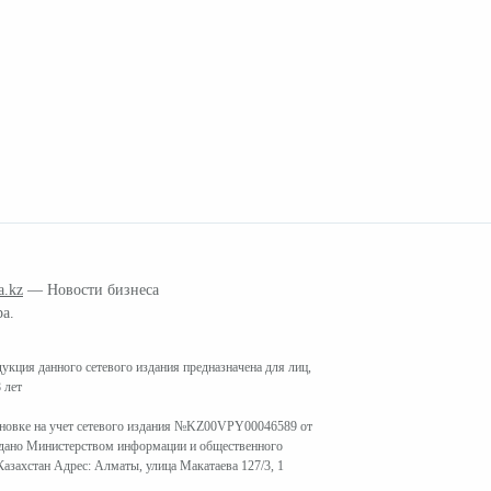
a.kz
— Новости бизнеса
ра.
кция данного сетевого издания предназначена для лиц,
 лет
ановке на учет сетевого издания №KZ00VPY00046589 от
ыдано Министерством информации и общественного
азахстан Адрес: Алматы, улица Макатаева 127/3, 1