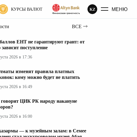
МЕНЮ
KZ
КУРСЫ ВАЛЮТ
вости
ВСЕ
 баллов ЕНТ не гарантируют грант: от
о зависит поступление
густа 2026 в 17:36
лматы изменят правила платных
ковок: кому можно будет не платить
густа 2026 в 16:49
 говорит ЦИК РК народу накануне
оров?
густа 2026 в 16:00
казармы — к музейным залам: в Семее
рдеец стал экскурсоводом музея Абая