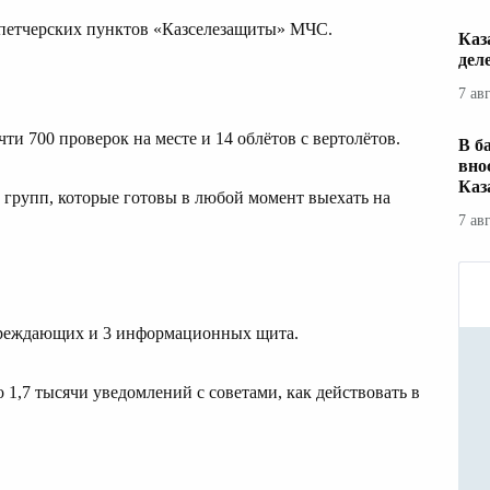
испетчерских пунктов «Казселезащиты» МЧС.
Каз
дел
7 ав
ти 700 проверок на месте и 14 облётов с вертолётов.
В б
вно
Каз
групп, которые готовы в любой момент выехать на
7 ав
преждающих и 3 информационных щита.
 1,7 тысячи уведомлений с советами, как действовать в